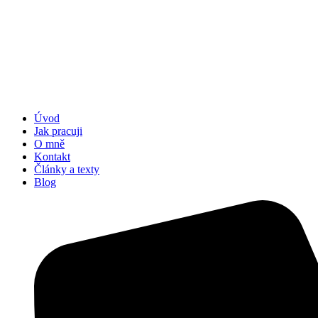
Úvod
Jak pracuji
O mně
Kontakt
Články a texty
Blog